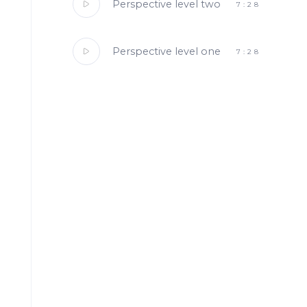
Perspective level two
7:28
Perspective level one
7:28