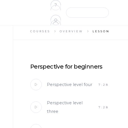
?
TEMPLATES
COURSES
OVERVIEW
LESSON
Perspective for beginners
Perspective level four
7:28
Perspective level
7:28
three