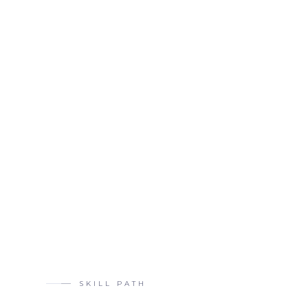
SUBMIT WORK
LEARN MORE
SKILL PATH