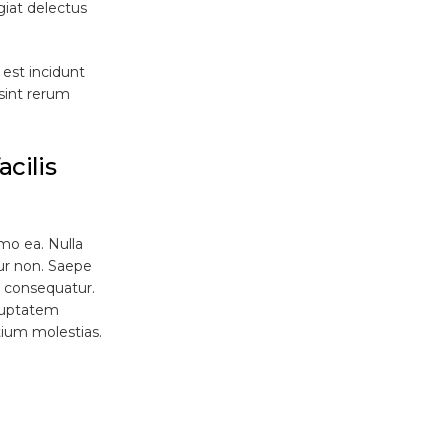
giat delectus
est incidunt
 sint rerum
cilis
mo ea. Nulla
ur non. Saepe
s consequatur.
oluptatem
ium molestias.