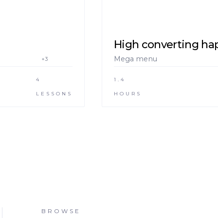
High converting ha
Mega menu
+3
4
1.4
LESSONS
HOURS
BROWSE