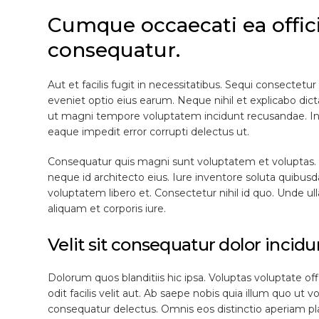
Cumque occaecati ea offic
DETA
consequatur.
Aut et facilis fugit in necessitatibus. Sequi consectetur 
eveniet optio eius earum. Neque nihil et explicabo dicta
ut magni tempore voluptatem incidunt recusandae. In
eaque impedit error corrupti delectus ut.
Consequatur quis magni sunt voluptatem et voluptas. Q
neque id architecto eius. Iure inventore soluta quib
voluptatem libero et. Consectetur nihil id quo. Unde ul
aliquam et corporis iure.
Velit sit consequatur dolor incidu
Dolorum quos blanditiis hic ipsa. Voluptas voluptate offi
odit facilis velit aut. Ab saepe nobis quia illum quo ut v
consequatur delectus. Omnis eos distinctio aperiam p