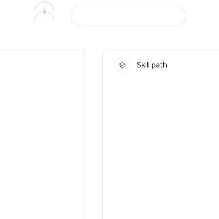
i
VIEW ALL SKILL PATHS
Skill path