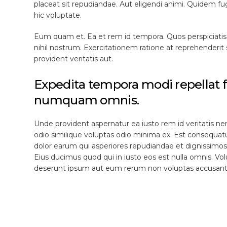
placeat sit repudiandae. Aut eligendi animi. Quidem fu
hic voluptate.
Eum quam et. Ea et rem id tempora. Quos perspiciatis 
nihil nostrum. Exercitationem ratione at reprehenderit
provident veritatis aut.
Expedita tempora modi repellat fa
numquam omnis.
Unde provident aspernatur ea iusto rem id veritatis ne
odio similique voluptas odio minima ex. Est consequat
dolor earum qui asperiores repudiandae et dignissimo
Eius ducimus quod qui in iusto eos est nulla omnis. V
deserunt ipsum aut eum rerum non voluptas accusant