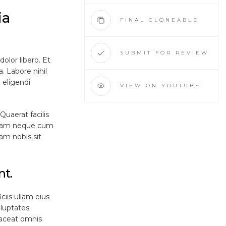
ia
FINAL CLONEABLE
ILS
SUBMIT FOR REVIEW
dolor libero. Et
. Labore nihil
 eligendi
VIEW ON YOUTUBE
uaerat facilis
usdam neque cum
lam nobis sit
nt.
ciis ullam eius
oluptates
laceat omnis