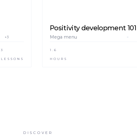
Positivity development 101
Mega menu
+3
3
1.6
LESSONS
HOURS
DISCOVER